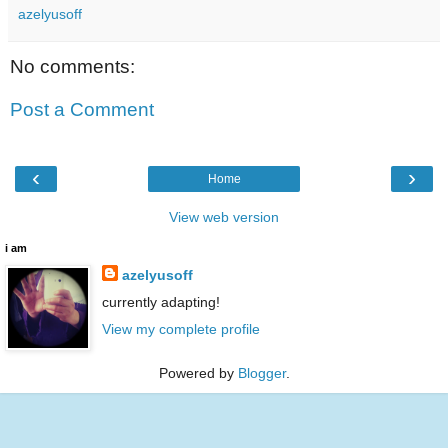
azelyusoff
No comments:
Post a Comment
‹
›
Home
View web version
i am
azelyusoff
currently adapting!
View my complete profile
Powered by
Blogger
.